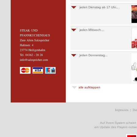
jeden Dienstag ab 17 Uhr...
STEAK- UND
jeden MIttwoch...
PFANNKUCHENHAUS
Zum Alten Salzspeicher
Hafenstr. 4
23774 Heiligenhafen
Tel. 04362 - 28 28
jeden Donnerstag...
info@salzspeicher.com
alle aufklappen
Impressum
|
Dat
Auf Ihrem System scheint ke
ein Update des Players notwe