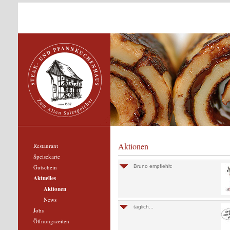
Aktionen
Restaurant
Speisekarte
Gutschein
Bruno empfiehlt:
Aktuelles
Aktionen
News
täglich...
Jobs
Öffnungszeiten