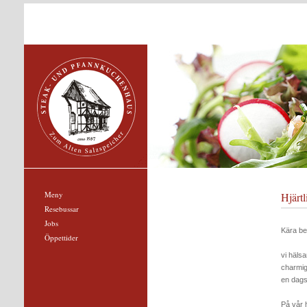
Meny
Hjärt
Resebussar
Jobs
Kära be
Öppettider
vi häls
charmig
en dagsr
På vår h