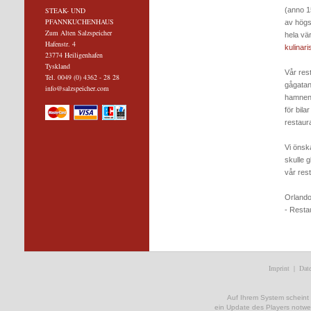
STEAK- UND
(anno 1
PFANNKUCHENHAUS
av högst
Zum Alten Salzspeicher
hela vä
Hafenstr. 4
kulinar
23774 Heiligenhafen
Tyskland
Vår res
Tel. 0049 (0) 4362 - 28 28
gågatan
info@salzspeicher.com
hamnen
för bila
restaur
Vi önsk
skulle 
vår res
Orlando
- Resta
Imprint
|
Date
Auf Ihrem System scheint ke
ein Update des Players notwe