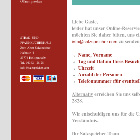
Öffnungszeiten
Liebe Gäste,
leider hat unser Online-Reservi
möchten Sie daher bitten, uns
e
STEAK- UND
zu senden
info@salzspeicher.com
PFANNKUCHENHAUS
Zum Alten Salzspeicher
Hafenstr. 4
Name, Vorname
23774 Heiligenhafen
Tag und Datum Ihres Besuch
Tel. 04362 - 28 28
Uhrzeit
info@salzspeicher.com
Anzahl der Personen
Telefonnummer (für eventuel
Alternativ
erreichen Sie uns sel
2828
.
Wir entschuldigen uns für die 
Verständnis.
Ihr Salzspeicher-Team