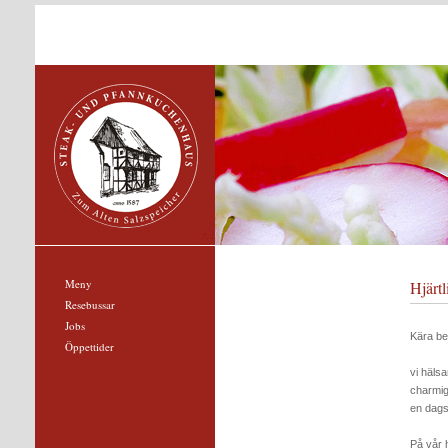
Meny
Hjärt
Resebussar
Jobs
Kära be
Öppettider
vi häls
charmig
en dagsr
På vår h