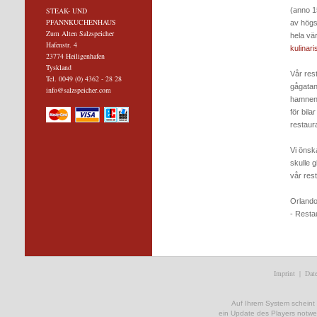
STEAK- UND
(anno 1
PFANNKUCHENHAUS
av högst
Zum Alten Salzspeicher
hela vä
Hafenstr. 4
kulinar
23774 Heiligenhafen
Tyskland
Vår res
Tel. 0049 (0) 4362 - 28 28
gågatan
info@salzspeicher.com
hamnen
för bila
restaur
Vi önsk
skulle 
vår res
Orlando
- Resta
Imprint
|
Date
Auf Ihrem System scheint ke
ein Update des Players notwe