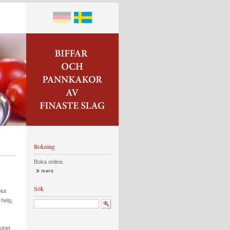
Bokning
Boka online.
Sök
lut
 helg,
sinet