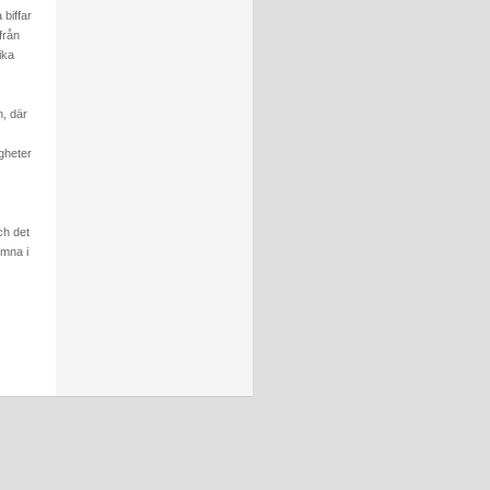
biffar
från
ika
n, där
gheter
ch det
omna i