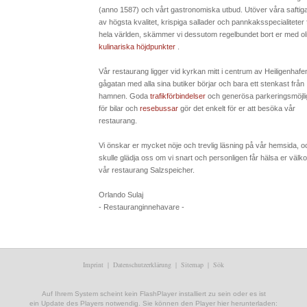
(anno 1587) och vårt gastronomiska utbud. Utöver våra saftiga 
av högsta kvalitet, krispiga sallader och pannkaksspecialiteter 
hela världen, skämmer vi dessutom regelbundet bort er med ol
kulinariska höjdpunkter
.
Vår restaurang ligger vid kyrkan mitt i centrum av Heiligenhafe
gågatan med alla sina butiker börjar och bara ett stenkast från
hamnen. Goda
trafikförbindelser
och generösa parkeringsmöjli
för bilar och
resebussar
gör det enkelt för er att besöka vår
restaurang.
Vi önskar er mycket nöje och trevlig läsning på vår hemsida, o
skulle glädja oss om vi snart och personligen får hälsa er välk
vår restaurang Salzspeicher.
Orlando Sulaj
- Restauranginnehavare -
Imprint
|
Datenschutzerklärung
|
Sitemap
|
Sök
Auf Ihrem System scheint kein FlashPlayer installiert zu sein oder es ist
ein Update des Players notwendig. Sie können den Player hier herunterladen: