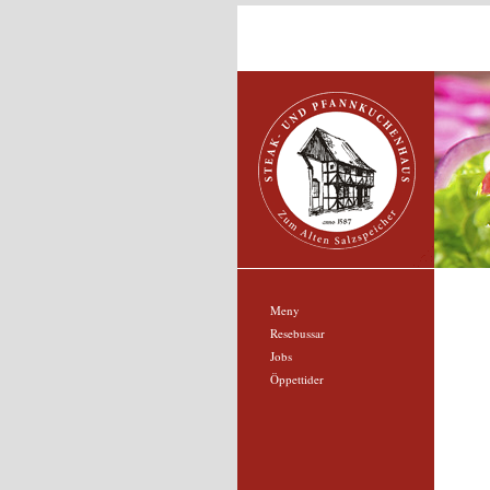
Meny
Resebussar
Jobs
Öppettider