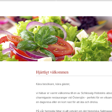
Hjärtligt välkommen
Kära besökare, kära gäster,
vi hälsar er varmt välkomna till en av Schleswig-Holsteins abso
charmigaste restauranger vid Östersjön - perfekt för en vilsam
en dagsresa eller en kort rast för att äta och dricka.
På vår hemsida hittar ni allt vetvärt om det historiska Saltmaga