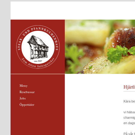
Meny
Hjärt
Resebussar
Jobs
Kära be
Öppettider
vi häls
charmig
en dagsr
På vår h