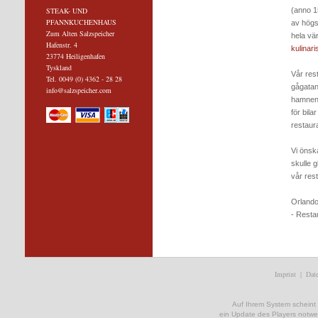
STEAK- UND
(anno 1
PFANNKUCHENHAUS
av högst
Zum Alten Salzspeicher
hela vä
Hafenstr. 4
kulinar
23774 Heiligenhafen
Tyskland
Vår res
Tel. 0049 (0) 4362 - 28 28
gågatan
info@salzspeicher.com
hamnen
för bila
restaur
Vi önsk
skulle 
vår res
Orlando
- Resta
Imprint
|
Date
Auf Ihrem System scheint ke
ein Update des Players notwe