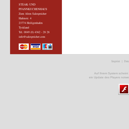
STEAK- UND
PFANNKUCHENHAUS
Zum Alten Salzspeicher
Hafenstr. 4
23774 Heiligenhafen
Tyskland
Tel. 0049 (0) 4362 - 28 28
info@salzspeicher.com
Imprint
|
Date
Auf Ihrem System scheint ke
ein Update des Players notwe