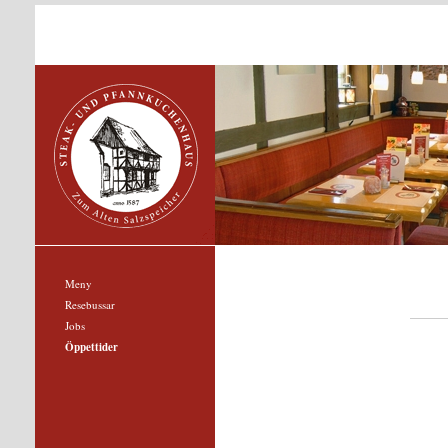
Meny
Resebussar
Jobs
Öppettider