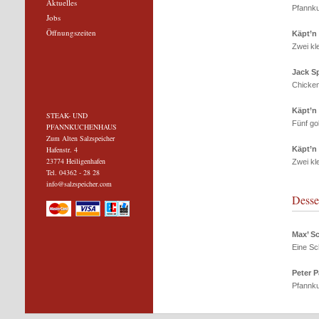
Aktuelles
Pfannku
Jobs
Öffnungszeiten
Käpt’n
Zwei kl
Jack S
Chicke
Käpt’n 
STEAK- UND
Fünf go
PFANNKUCHENHAUS
Zum Alten Salzspeicher
Hafenstr. 4
Käpt’n
23774 Heiligenhafen
Zwei k
Tel. 04362 - 28 28
info@salzspeicher.com
Desser
Max’ S
Eine Sc
Peter 
Pfannku