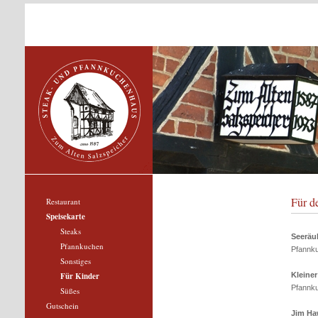
Für d
Restaurant
Speisekarte
Steaks
Seeräu
Pfannkuchen
Pfannk
Sonstiges
Für Kinder
Kleiner
Pfannk
Süßes
Gutschein
Jim Ha