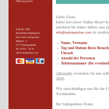
Öffnungszeiten
Liebe Gäste,
leider hat unser Online-Reservi
möchten Sie daher bitten, uns
e
STEAK- UND
zu senden
info@salzspeicher.com
PFANNKUCHENHAUS
Zum Alten Salzspeicher
Hafenstr. 4
Name, Vorname
23774 Heiligenhafen
Tag und Datum Ihres Besuch
Tel. 04362 - 28 28
Uhrzeit
info@salzspeicher.com
Anzahl der Personen
Telefonnummer (für eventuel
Alternativ
erreichen Sie uns sel
2828
.
Wir entschuldigen uns für die 
Verständnis.
Ihr Salzspeicher-Team