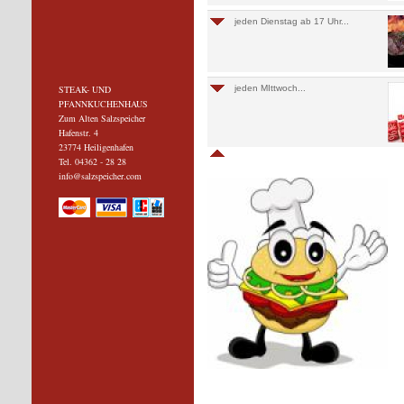
jeden Dienstag ab 17 Uhr...
STEAK- UND
jeden MIttwoch...
PFANNKUCHENHAUS
Zum Alten Salzspeicher
Hafenstr. 4
23774 Heiligenhafen
Tel. 04362 - 28 28
info@salzspeicher.com