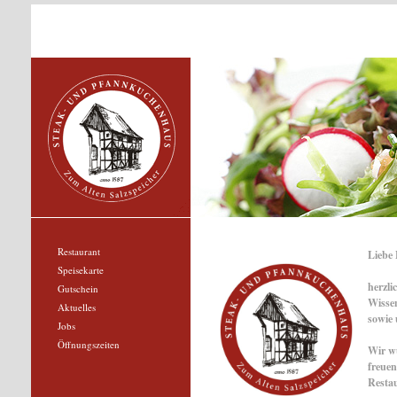
Restaurant
Liebe 
Speisekarte
herzli
Gutschein
Wissen
Aktuelles
sowie 
Jobs
Öffnungszeiten
Wir w
freuen
Resta