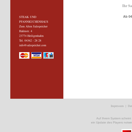
Ihr Sa
STEAK- UND
Ab 04
PFANNKUCHENHAUS
Zum Alten Salzspeicher
Hafenstr. 4
23774 Heiligenhafen
Tel. 04362 - 28 28
info@salzspeicher.com
Impressum
|
Dat
Auf Ihrem System scheint ke
ein Update des Players notwe