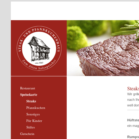
Steak
Restaurant
Speisekarte
Wir gri
nach Ih
Steaks
well do
Pfannkuchen
Sonstiges
Für Kinder
Hüftst
ein mag
Süßes
Gutschein
Rumps