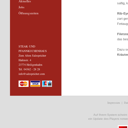
Aktuelles
saftig, 
Jobs
Öffnungszeiten
Rib-Ey
zart ge
Fettaug
Filetst
das bes
STEAK- UND
Dazu se
PFANNKUCHENHAUS
Kräuter
Zum Alten Salzspeicher
Hafenstr. 4
23774 Heiligenhafen
Tel. 04362 - 28 28
info@salzspeicher.com
Impressum
|
Dat
Auf Ihrem System scheint ke
ein Update des Players notwe